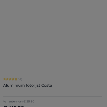
+
2
Nu configureren
Gemiddelde waardering van 4.86 van 5 sterren
(14)
Aluminium fotolijst Costa
Varianten van
€ 25,80