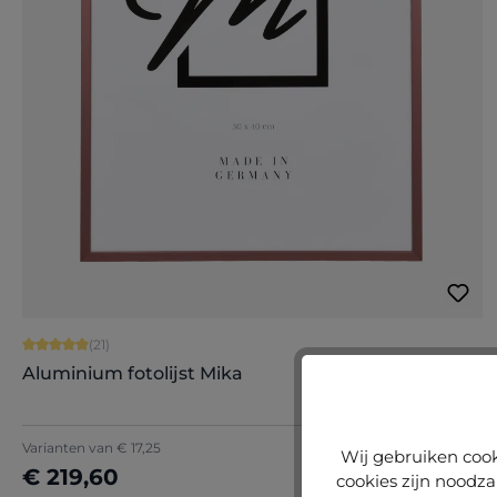
Gemiddelde waardering van 5 van 5 sterren
(21)
Aluminium fotolijst Mika
+
2
Varianten van
€ 17,25
Wij gebruiken cook
€ 219,60
cookies zijn noodza
Nu configureren