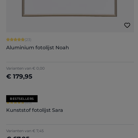
Gemiddelde waardering van 4.91 van 5 sterren
(23)
Aluminium fotolijst Noah
Varianten van
€ 0,00
€ 179,95
Nu configureren
BESTSELLERS
Gemiddelde waardering van 4.71 van 5 sterren
(85)
Kunststof fotolijst Sara
+
7
Varianten van
€ 7,45