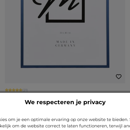
Gemiddelde waardering van 5 van 5 sterren
(21)
Aluminium fotolijst Mika
We respecteren je privacy
+
2
Varianten van
€ 17,25
ies om je een optimale ervaring op onze website te biede
€ 219,60
kelijk om de website correct te laten functioneren, terwijl a
Nu configureren