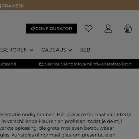
 | FRAME20
Je hebt 0 items op je 
CONFIGURATOR
EBEHOREN
CADEAUS
B2B
uitsland
Service client:
info@mijnfavorietefotolijst.nl
resentatie nodig hebben. Het precieze formaat van 61x91,5
 in verschillende kleuren en profielen, zodat je de stijl
erkte oplossing, die grote motieven betrouwbaar
 glas, kunstglas of normaal glas, om presentatie en