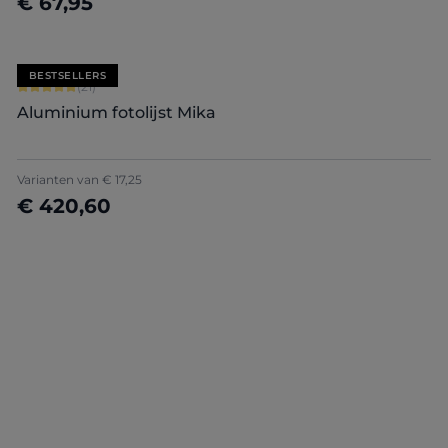
€ 67,95
Nu configureren
BESTSELLERS
Gemiddelde waardering van 5 van 5 sterren
(21)
Aluminium fotolijst Mika
+
2
Varianten van
€ 17,25
€ 420,60
Nu configureren