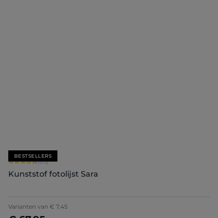
+
7
Nu configureren
BESTSELLERS
Gemiddelde waardering van 4.71 van 5 sterren
(85)
Kunststof fotolijst Sara
+
7
Varianten van
€ 7,45