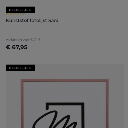
BESTSELLERS
Gemiddelde waardering van 4.71 van 5 sterren
(85)
Kunststof fotolijst Sara
+
7
Varianten van
€ 7,45
€ 67,95
Nu configureren
BESTSELLERS