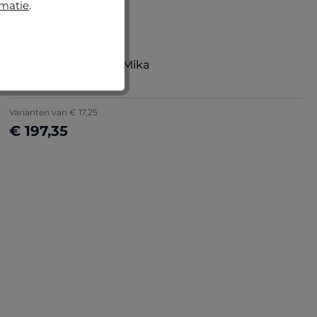
rmatie
.
BESTSELLERS
Gemiddelde waardering van 5 van 5 sterren
(21)
Aluminium fotolijst Mika
Varianten van
€ 17,25
€ 197,35