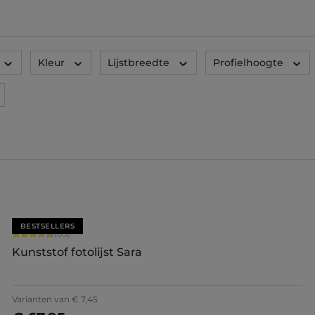
Kleur
Lijstbreedte
Profielhoogte
BESTSELLERS
Gemiddelde waardering van 4.71 van 5 sterren
(85)
Kunststof fotolijst Sara
+
7
Varianten van
€ 7,45