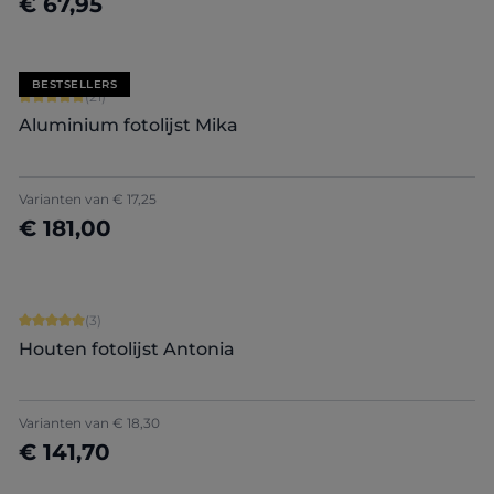
€ 67,95
Nu configureren
BESTSELLERS
Gemiddelde waardering van 5 van 5 sterren
(21)
Aluminium fotolijst Mika
+
2
Varianten van
€ 17,25
€ 181,00
Nu configureren
Gemiddelde waardering van 5 van 5 sterren
(3)
Houten fotolijst Antonia
Varianten van
€ 18,30
€ 141,70
Nu configureren