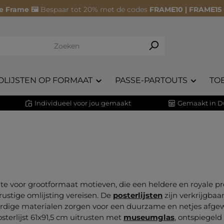
e Frame 🖼️
Bespaar tot 20% met de codes
FRAME10 | FRAME15
OLIJSTEN OP FORMAAT
PASSE-PARTOUTS
TO
Individueel voor jou gemaakt
Gemaakt in D
imte voor grootformaat motieven, die een heldere en royale p
 rustige omlijsting vereisen. De
posterlijsten
zijn verkrijgbaar
dige materialen zorgen voor een duurzame en netjes afgew
terlijst 61x91,5 cm uitrusten met
museumglas
, ontspiegeld