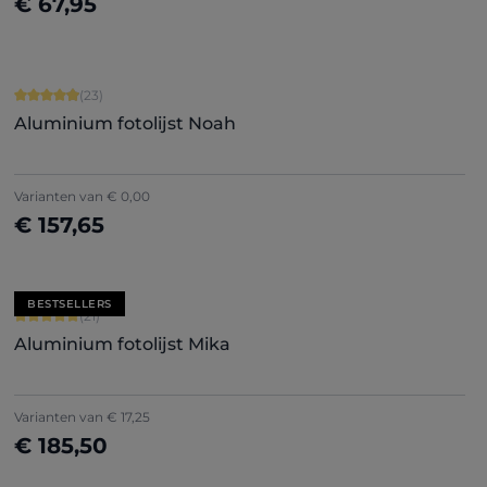
€ 67,95
Nu configureren
Gemiddelde waardering van 4.91 van 5 sterren
(23)
Aluminium fotolijst Noah
Varianten van
€ 0,00
€ 157,65
Nu configureren
BESTSELLERS
Gemiddelde waardering van 5 van 5 sterren
(21)
Aluminium fotolijst Mika
+
2
Varianten van
€ 17,25
€ 185,50
Nu configureren