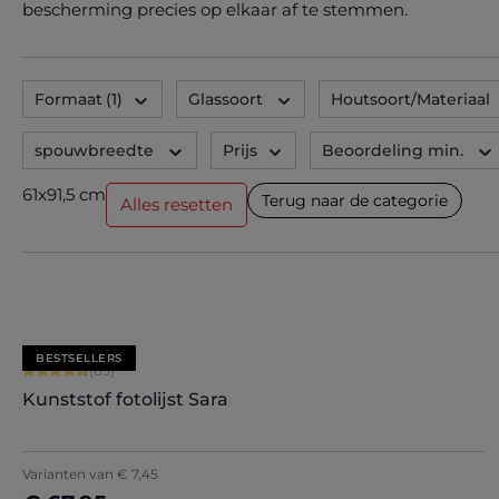
bescherming precies op elkaar af te stemmen.
Formaat
(1)
Glassoort
Houtsoort/Materiaal
spouwbreedte
Prijs
Beoordeling min.
61x91,5 cm
Terug naar de categorie
Alles resetten
BESTSELLERS
Gemiddelde waardering van 4.71 van 5 sterren
(85)
Kunststof fotolijst Sara
+
7
Varianten van
€ 7,45