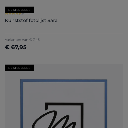
BESTSELLERS
Gemiddelde waardering van 4.71 van 5 sterren
(85)
Kunststof fotolijst Sara
+
7
Varianten van
€ 7,45
€ 67,95
Nu configureren
BESTSELLERS