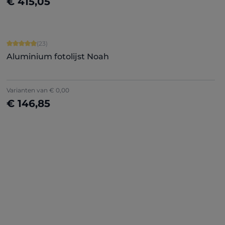
€ 415,05
Nu configureren
Gemiddelde waardering van 4.91 van 5 sterren
(23)
Aluminium fotolijst Noah
Varianten van
€ 0,00
€ 146,85
Nu configureren