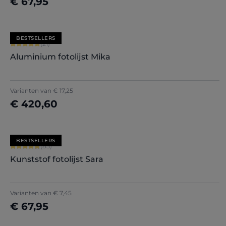
€ 67,95
Nu configureren
BESTSELLERS
Gemiddelde waardering van 5 van 5 sterren
(21)
Aluminium fotolijst Mika
+
2
Varianten van
€ 17,25
€ 420,60
Nu configureren
BESTSELLERS
Gemiddelde waardering van 4.71 van 5 sterren
(85)
Kunststof fotolijst Sara
+
7
Varianten van
€ 7,45
€ 67,95
Nu configureren