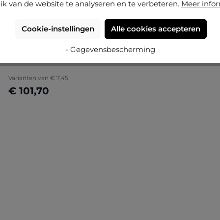
ik van de website te analyseren en te verbeteren.
Meer info
BESTSELLERS
Cookie-instellingen
Alle cookies accepteren
Gemiddelde waardering van 4.71 van 5 sterren
(85)
Kunststof fotolijst Sara
- Gegevensbescherming
Varianten van
€ 7,45
€ 101,70