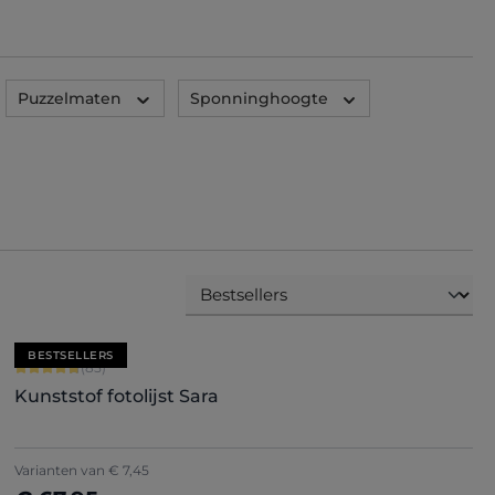
Puzzelmaten
Sponninghoogte
BESTSELLERS
Gemiddelde waardering van 4.71 van 5 sterren
(85)
Kunststof fotolijst Sara
+
7
Varianten van
€ 7,45