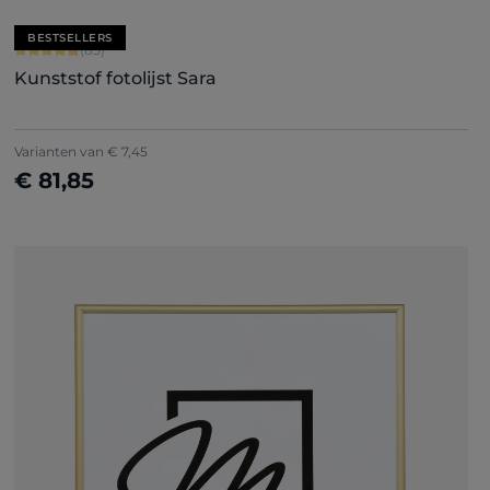
BESTSELLERS
Gemiddelde waardering van 4.71 van 5 sterren
(85)
Kunststof fotolijst Sara
+
7
Varianten van
€ 7,45
€ 81,85
Nu configureren