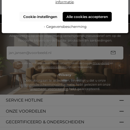
informatie
.
Cookie-instellingen
Alle cookies accepteren
Gemaakt in Duitsland
- Gegevensbescherming
NIEUWSBRIEF
Abonneer nu op onze regelmatig verschijnende nieuwsbrief om op de
hoogtete blijven van de laatste producten en aanbiedingen.
E-
mailadres
*
Deze site wordt beschermd door reCAPTCHA en de Google
Privacybeleid
en
Gebruiksvoorwaarden
zijn van toepassing.
Privacy
Door doorgaan te selecteren, bevestigt u dat u onze
gegevensbeschermingsinformatie
hebt gelezen en onze
algemene voorwaarden
hebt geaccepteerd.
SERVICE HOTLINE
ONZE VOORDELEN
GECERTIFICEERD & ONDERSCHEIDEN