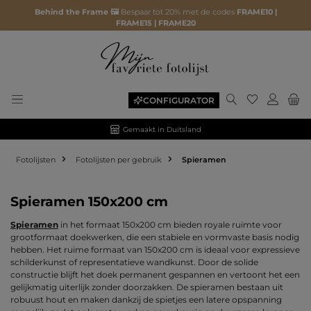
Behind the Frame 🖼️
Bespaar tot 20% met de codes
FRAME10 |
FRAME15 | FRAME20
Je hebt 0 ite
CONFIGURATOR
Gemaakt in Duitsland
Fotolijsten
Fotolijsten per gebruik
Spieramen
Spieramen 150x200 cm
Spieramen
in het formaat 150x200 cm bieden royale ruimte voor
grootformaat doekwerken, die een stabiele en vormvaste basis nodig
hebben. Het ruime formaat van 150x200 cm is ideaal voor expressieve
schilderkunst of representatieve wandkunst. Door de solide
constructie blijft het doek permanent gespannen en vertoont het een
gelijkmatig uiterlijk zonder doorzakken. De spieramen bestaan uit
robuust hout en maken dankzij de spietjes een latere opspanning