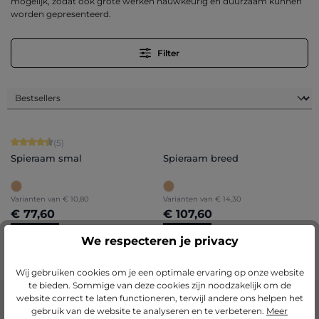
mogelijk, zodat ook grote werken nauwkeurig en duurzaam kunnen
worden gepresenteerd.
Filter
Gemiddelde waardering van 4.6 van 5 sterren
(5)
Spieraam smal
Spieraam breed
Varianten van
€ 10,80
Varianten van
€ 14,30
€ 77,60
€ 107,60
Details
Details
We respecteren je privacy
Wij gebruiken cookies om je een optimale ervaring op onze website
te bieden. Sommige van deze cookies zijn noodzakelijk om de
website correct te laten functioneren, terwijl andere ons helpen het
gebruik van de website te analyseren en te verbeteren.
Meer