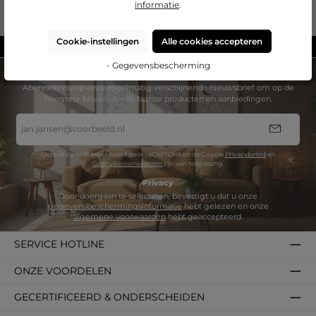
informatie
.
Beoordelingen
Cookie-instellingen
Alle cookies accepteren
Gemaakt in Duitsland
- Gegevensbescherming
NIEUWSBRIEF
Abonneer nu op onze regelmatig verschijnende nieuwsbrief om op de
hoogtete blijven van de laatste producten en aanbiedingen.
E-
mailadres
*
Deze site wordt beschermd door reCAPTCHA en de Google
Privacybeleid
en
Gebruiksvoorwaarden
zijn van toepassing.
Privacy
Door doorgaan te selecteren, bevestigt u dat u onze
gegevensbeschermingsinformatie
hebt gelezen en onze
algemene voorwaarden
hebt geaccepteerd.
SERVICE HOTLINE
ONZE VOORDELEN
GECERTIFICEERD & ONDERSCHEIDEN