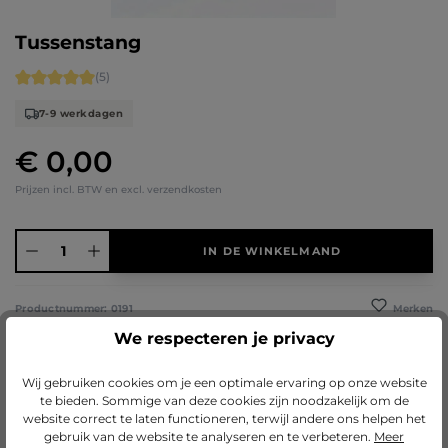
Tussenstang
Gemiddelde waardering van 5 van 5 sterren
(5)
7-9 werkdagen
€ 0,00
Normale prijs:
Prijzen incl. BTW en excl. verzendkosten
Producthoeveelheid: Voer de gewenste hoeveelheid in of gebruik de knoppen 
IN DE WINKELMAND
Merken
Productnummer:
0191
We respecteren je privacy
PayPal
Vooruitbetaling
Apple Pay
Creditcard / Betaalpas
Klarna (Achteraf betalen / In delen betalen 
iDeal IN3
Riverty
Satispay
Wij gebruiken cookies om je een optimale ervaring op onze website
te bieden. Sommige van deze cookies zijn noodzakelijk om de
Beschrijving
website correct te laten functioneren, terwijl andere ons helpen het
gebruik van de website te analyseren en te verbeteren.
Meer