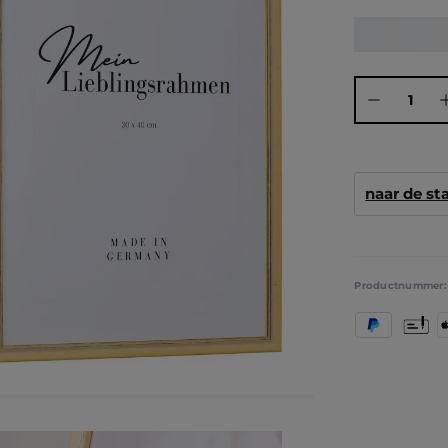
Producthoeve
naar de s
Productnummer
PayPal
Vooruit
A