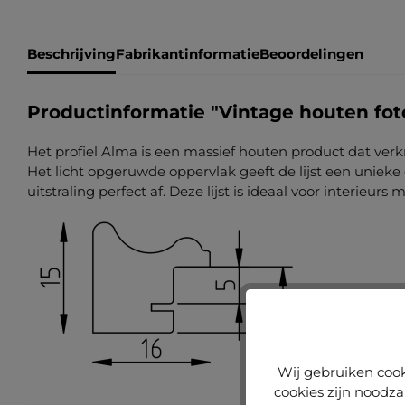
Beschrijving
Fabrikantinformatie
Beoordelingen
Productinformatie "Vintage houten foto
Het profiel Alma is een massief houten product dat verkri
Het licht opgeruwde oppervlak geeft de lijst een unie
uitstraling perfect af. Deze lijst is ideaal voor interieur
Wij gebruiken cook
cookies zijn noodza