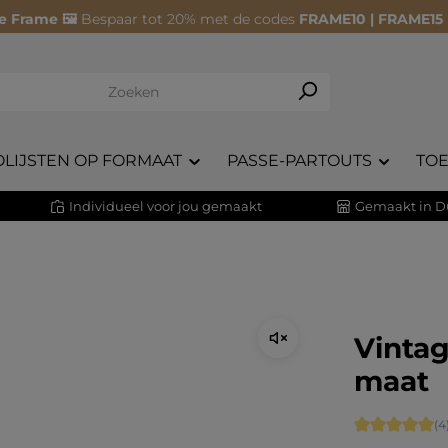
e Frame 🖼️
Bespaar tot 20% met de codes
FRAME10 | FRAME15
OLIJSTEN OP FORMAAT
PASSE-PARTOUTS
TO
Individueel voor jou gemaakt
Gemaakt in D
Vintag
maat
Gemiddelde 
(4