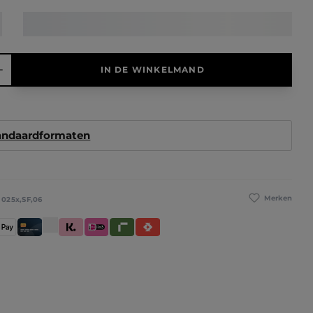
elheid: Voer de gewenste hoeveelheid in of gebruik de knoppen 
IN DE WINKELMAND
tandaardformaten
Merken
:
025x,SF,06
betaling
pple Pay
Creditcard / Betaalpas
Klarna (Achteraf betalen / In delen betalen / Dire
iDeal IN3
Riverty
Satispay