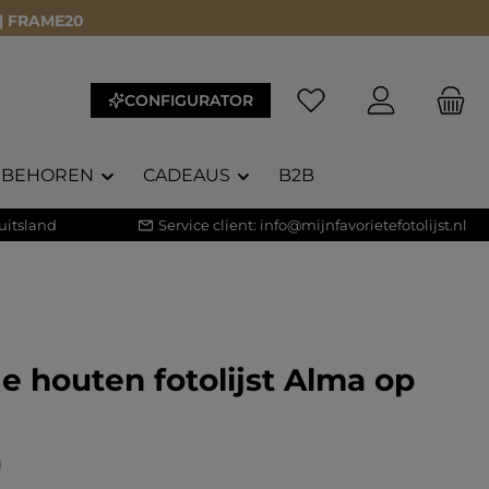
 | FRAME20
CONFIGURATOR
EBEHOREN
CADEAUS
B2B
uitsland
Service client:
info@mijnfavorietefotolijst.nl
e houten fotolijst Alma op
waardering van 5 van 5 sterren
)