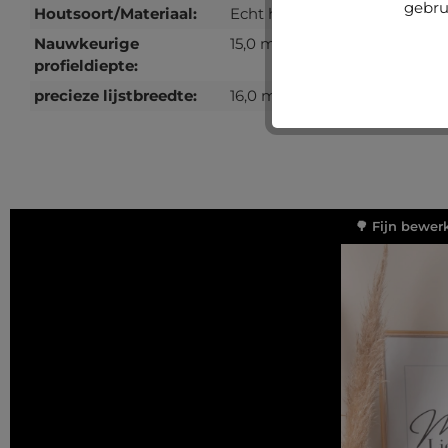
gebru
Houtsoort/Materiaal:
Echt hout
Nauwkeurige
15,0 mm
profieldiepte:
precieze lijstbreedte:
16,0 mm
🌳 Fijn bewer