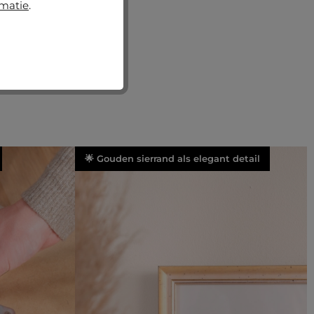
rmatie
.
🌟 Gouden sierrand als elegant detail