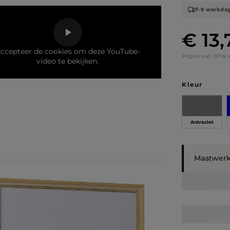
7-9 werkda
€ 13,
Normale prij
ccepteer de cookies om deze YouTube-
Prijzen incl. BTW 
video te bekijken.
Selecteer
Kleur
Antraciet
Maatwer