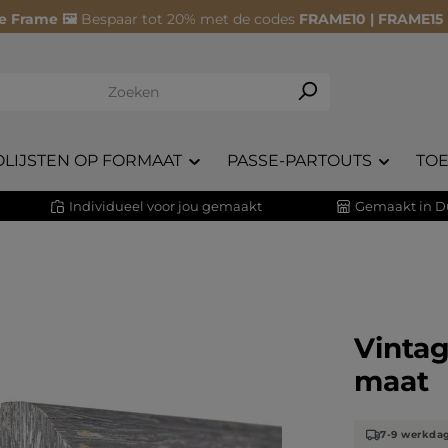
e Frame 🖼️
Bespaar tot 20% met de codes
FRAME10 | FRAME15
OLIJSTEN OP FORMAAT
PASSE-PARTOUTS
TO
Individueel voor jou gemaakt
Gemaakt in D
Vintag
maat
7-9 werkda