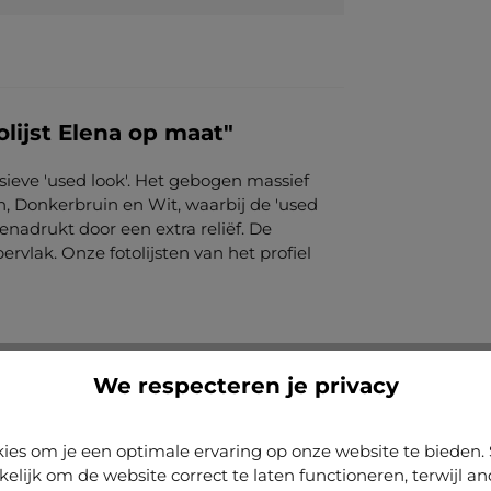
lijst Elena op maat"
sieve 'used look'. Het gebogen massief
n, Donkerbruin en Wit, waarbij de 'used
enadrukt door een extra reliëf. De
rvlak. Onze fotolijsten van het profiel
We respecteren je privacy
ies om je een optimale ervaring op onze website te biede
kelijk om de website correct te laten functioneren, terwijl a