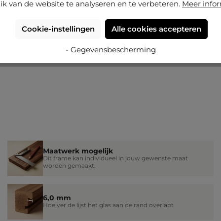
ik van de website te analyseren en te verbeteren.
Meer info
Cookie-instellingen
Alle cookies accepteren
- Gegevensbescherming
Maatwerk mogelijk
Dit frame kan individueel in jouw gewenste maat
worden gemaakt.
6,0 mm
Hoe ver de lijst het glas aan de rand overlapt