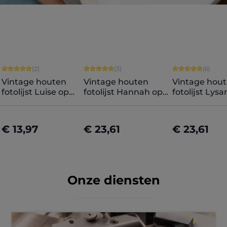
Gemiddelde waardering van 5 van 5 sterren
Gemiddelde waardering van 5 van 5 s
Gemiddelde wa
(2)
(3)
(6)
Vintage houten
Vintage houten
Vintage hou
fotolijst Luise op
fotolijst Hannah op
fotolijst Lys
maat
maat
maat
€ 13,97
€ 23,61
€ 23,61
Nu configureren
Nu configureren
Nu configur
Onze diensten