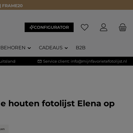
 | FRAME20
CONFIGURATOR
EBEHOREN
CADEAUS
B2B
uitsland
Service client:
info@mijnfavorietefotolijst.nl
e houten fotolijst Elena op
gen