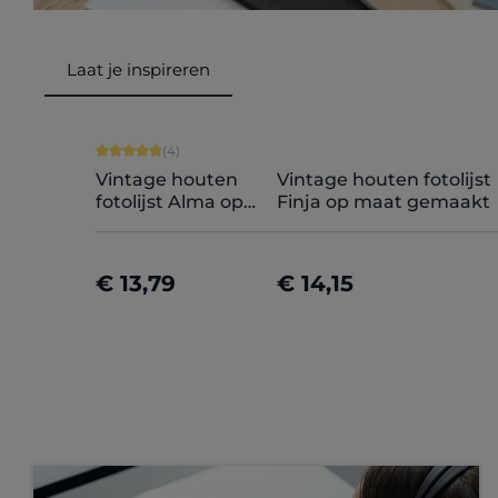
Laat je inspireren
Productgalerij overslaan
Gemiddelde waardering van 5 van 5 sterren
(4)
Vintage houten
Vintage houten fotolijst
fotolijst Alma op
Finja op maat gemaakt
maat
€ 13,79
€ 14,15
Nu configureren
Nu configureren