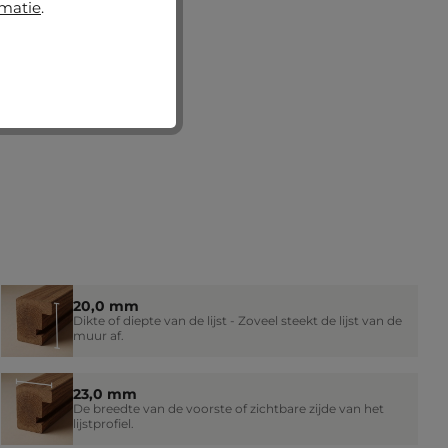
rmatie
.
20,0 mm
Dikte of diepte van de lijst - Zoveel steekt de lijst van de
muur af.
23,0 mm
De breedte van de voorste of zichtbare zijde van het
lijstprofiel.