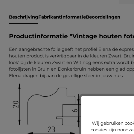
Beschrijving
Fabrikantinformatie
Beoordelingen
Productinformatie "Vintage houten foto
Een aangebrachte folie geeft het profiel Elena de expres
houten product is verkrijgbaar in de kleuren Zwart, Brui
look' bij de kleuren Zwart en Wit nog eens extra wordt b
fotolijsten in Bruin en Donkerbruin hebben een glad oppe
Elena dragen bij aan de gezellige sfeer in jouw huis.
Wij gebruiken cook
cookies zijn noodza