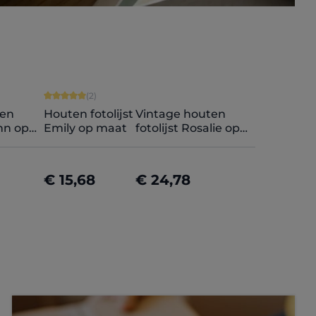
terren
ardering van 5 van 5 sterren
Gemiddelde waardering van 5 van 5 sterren
(2)
ten
Houten fotolijst
Vintage houten
ann op
Emily op maat
fotolijst Rosalie op
maat
€ 15,68
€ 24,78
eren
Nu configureren
Nu configureren