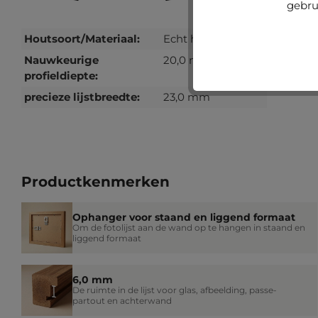
gebru
Houtsoort/Materiaal:
Echt hout, Grenen
Nauwkeurige
20,0 mm
profieldiepte:
precieze lijstbreedte:
23,0 mm
Productkenmerken
Ophanger voor staand en liggend formaat
Om de fotolijst aan de wand op te hangen in staand en
liggend formaat
6,0 mm
De ruimte in de lijst voor glas, afbeelding, passe-
partout en achterwand