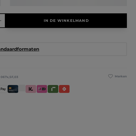
elheid: Voer de gewenste hoeveelheid in of gebruik de knoppen 
IN DE WINKELMAND
tandaardformaten
Merken
:
067x,SF,03
betaling
pple Pay
Creditcard / Betaalpas
Klarna (Achteraf betalen / In delen betalen / Dire
iDeal IN3
Riverty
Satispay