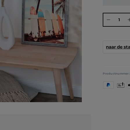
Producthoeve
naar de s
Productnummer
PayPal
Vooruit
A