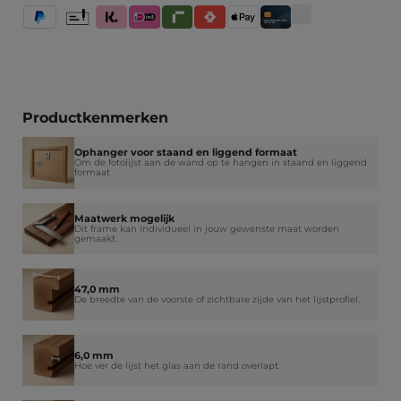
PayPal
Vooruitbetaling
Klarna (Achteraf betalen / In delen betalen / Direct betale
iDeal IN3
Riverty
Satispay
Apple Pay
Creditcard / Betaalpas
Productkenmerken
Ophanger voor staand en liggend formaat
Om de fotolijst aan de wand op te hangen in staand en liggend
formaat
Maatwerk mogelijk
Dit frame kan individueel in jouw gewenste maat worden
gemaakt.
47,0 mm
De breedte van de voorste of zichtbare zijde van het lijstprofiel.
6,0 mm
Hoe ver de lijst het glas aan de rand overlapt