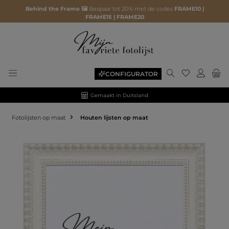
Behind the Frame 🖼️
Bespaar tot 20% met de codes
FRAME10 |
FRAME15 | FRAME20
CONFIGURATOR
Gemaakt in Duitsland
Fotolijsten op maat
Houten lijsten op maat
Afbeeldingengalerij overslaan