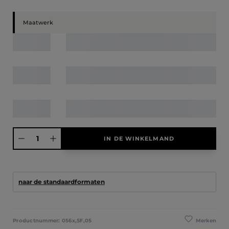
Maatwerk
Producthoeveelheid: Voer de gewenste hoeveelheid in of gebruik de knoppen
IN DE WINKELMAND
naar de standaardformaten
Merken
Productnummer:
056x,SF,05