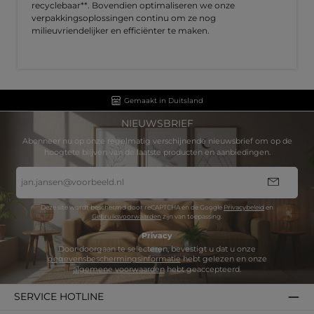
recyclebaar**. Bovendien optimaliseren we onze
verpakkingsoplossingen continu om ze nog
milieuvriendelijker en efficiënter te maken.
Gemaakt in Duitsland
NIEUWSBRIEF
Abonneer nu op onze regelmatig verschijnende nieuwsbrief om op de
hoogtete blijven van de laatste producten en aanbiedingen.
E-
mailadres
*
Deze site wordt beschermd door reCAPTCHA en de Google
Privacybeleid
en
Gebruiksvoorwaarden
zijn van toepassing.
Privacy
Door doorgaan te selecteren, bevestigt u dat u onze
gegevensbeschermingsinformatie
hebt gelezen en onze
algemene voorwaarden
hebt geaccepteerd.
SERVICE HOTLINE