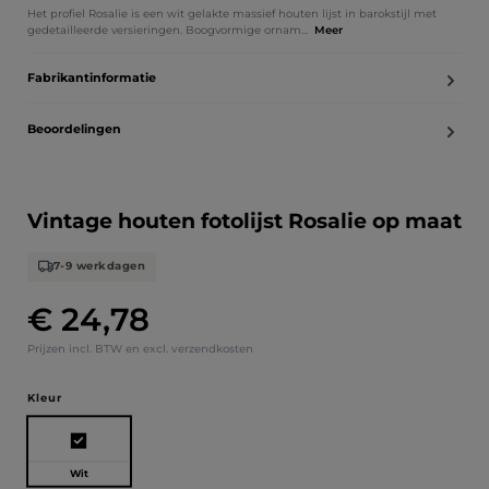
Het profiel Rosalie is een wit gelakte massief houten lijst in barokstijl met
gedetailleerde versieringen. Boogvormige ornam…
Meer
Fabrikantinformatie
Beoordelingen
Vintage houten fotolijst Rosalie op maat
7-9 werkdagen
€ 24,78
Normale prijs:
Prijzen incl. BTW en excl. verzendkosten
Selecteer
Kleur
Wit