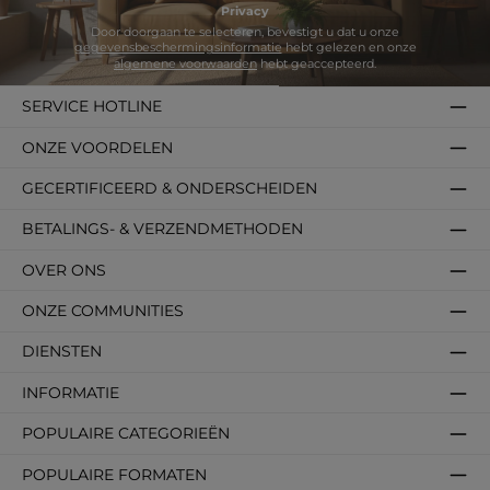
Privacy
Door doorgaan te selecteren, bevestigt u dat u onze
gegevensbeschermingsinformatie
hebt gelezen en onze
algemene voorwaarden
hebt geaccepteerd.
SERVICE HOTLINE
ONZE VOORDELEN
GECERTIFICEERD & ONDERSCHEIDEN
BETALINGS- & VERZENDMETHODEN
OVER ONS
ONZE COMMUNITIES
DIENSTEN
INFORMATIE
POPULAIRE CATEGORIEËN
POPULAIRE FORMATEN