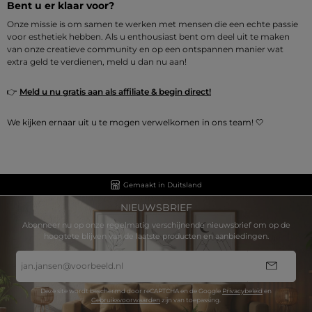
Bent u er klaar voor?
Onze missie is om samen te werken met mensen die een echte passie
voor esthetiek hebben. Als u enthousiast bent om deel uit te maken
van onze creatieve community en op een ontspannen manier wat
extra geld te verdienen, meld u dan nu aan!
👉
Meld u nu gratis aan als affiliate & begin direct!
We kijken ernaar uit u te mogen verwelkomen in ons team! 🤍
Gemaakt in Duitsland
NIEUWSBRIEF
Abonneer nu op onze regelmatig verschijnende nieuwsbrief om op de
hoogtete blijven van de laatste producten en aanbiedingen.
E-
mailadres
*
Deze site wordt beschermd door reCAPTCHA en de Google
Privacybeleid
en
Gebruiksvoorwaarden
zijn van toepassing.