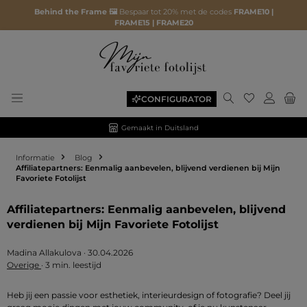
Behind the Frame 🖼️
Bespaar tot 20% met de codes
FRAME10 |
FRAME15 | FRAME20
Je hebt 0 ite
CONFIGURATOR
Gemaakt in Duitsland
Informatie
Blog
Affiliatepartners: Eenmalig aanbevelen, blijvend verdienen bij Mijn
Favoriete Fotolijst
Affiliatepartners: Eenmalig aanbevelen, blijvend
verdienen bij Mijn Favoriete Fotolijst
Madina Allakulova
·
30.04.2026
Overige
·
3 min. leestijd
Heb jij een passie voor esthetiek, interieurdesign of fotografie? Deel jij