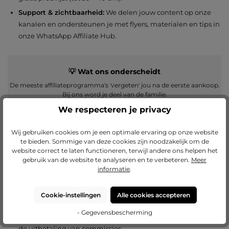
Support & zichtbaarheid:
We delen jouw content op onze
kanalen en ondersteunen je met flyers, materialen en tips in
onze WhatsApp Affiliate Hub.
💡 Wat ons onderscheidt
De meeste affiliateprogramma's 'vergeten' jou na de eerste aankoop.
Bij ons word je deel van de familie.
We respecteren je privacy
Eenmaal via jouw link besteld, wordt de klant permanent aan jouw
account toegewezen. Ongeacht wanneer hij weer fotolijsten nodig
heeft:
Het blijft jouw commissie.
Wij gebruiken cookies om je een optimale ervaring op onze website
te bieden. Sommige van deze cookies zijn noodzakelijk om de
website correct te laten functioneren, terwijl andere ons helpen het
gebruik van de website te analyseren en te verbeteren.
Meer
Zo eenvoudig werkt de start
informatie
.
De weg naar jouw eerste commissie is ongecompliceerd:
Cookie-instellingen
Alle cookies accepteren
Registratie:
Meld je gratis aan via ons
Partnerportal
.
- Gegevensbescherming
Bedrijfscheck:
Een geregistreerd bedrijf is een vereiste voor
de uitbetaling van commissies.