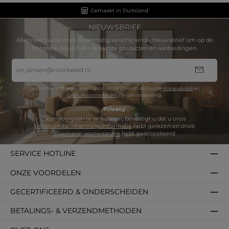
Gemaakt in Duitsland
NIEUWSBRIEF
Abonneer nu op onze regelmatig verschijnende nieuwsbrief om op de
hoogtete blijven van de laatste producten en aanbiedingen.
E-
mailadres
*
Deze site wordt beschermd door reCAPTCHA en de Google
Privacybeleid
en
Gebruiksvoorwaarden
zijn van toepassing.
Privacy
Door doorgaan te selecteren, bevestigt u dat u onze
gegevensbeschermingsinformatie
hebt gelezen en onze
algemene voorwaarden
hebt geaccepteerd.
SERVICE HOTLINE
ONZE VOORDELEN
GECERTIFICEERD & ONDERSCHEIDEN
BETALINGS- & VERZENDMETHODEN