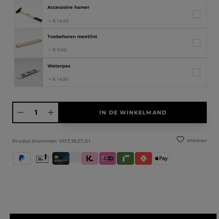
Accessoire hamer
+ € 14,95
Toebehoren meetlint
+ € 9,95
Waterpas
+ € 14,95
Producthoeveelheid: Voer de gewenste hoeveelheid in of gebruik de knoppen
IN DE WINKELMAND
Merken
Productnummer:
0117,1827,01
PayPal
Vooruitbetaling
Creditcard / Betaalpas
Klarna (Achteraf betalen / In delen betalen / Dir
iDeal IN3
Riverty
Satispay
Apple Pay