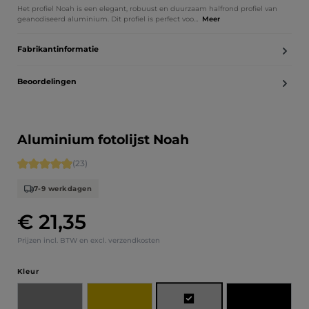
Het profiel Noah is een elegant, robuust en duurzaam halfrond profiel van
geanodiseerd aluminium. Dit profiel is perfect voo…
Meer
Fabrikantinformatie
Beoordelingen
Aluminium fotolijst Noah
Gemiddelde waardering van 4.91 van 5 sterren
(23)
7-9 werkdagen
€ 21,35
Normale prijs:
Prijzen incl. BTW en excl. verzendkosten
Selecteer
Kleur