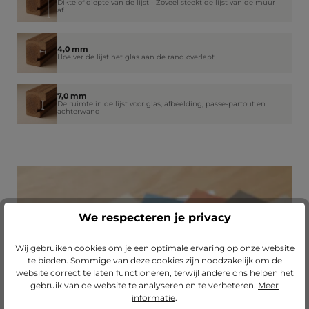
Dikte of diepte van de lijst - Zoveel steekt de lijst van de muur
af.
4,0 mm
Hoe ver de lijst het glas aan de rand overlapt
7,0 mm
De ruimte in de lijst voor glas, afbeelding, passe-partout en
achterwand
We respecteren je privacy
Wij gebruiken cookies om je een optimale ervaring op onze website
te bieden. Sommige van deze cookies zijn noodzakelijk om de
Passend passe-partout?
website correct te laten functioneren, terwijl andere ons helpen het
gebruik van de website te analyseren en te verbeteren.
Meer
Verfraai je lijst met een hoogwaardig passe-
informatie
.
partout van Mijn Favoriete Lijst.