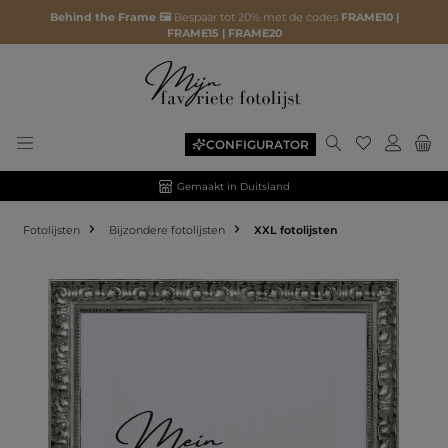
Behind the Frame 🖼️
Bespaar tot 20% met de codes
FRAME10 |
FRAME15 | FRAME20
CONFIGURATOR
Gemaakt in Duitsland
Fotolijsten
Bijzondere fotolijsten
XXL fotolijsten
Afbeeldingengalerij overslaan