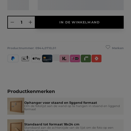
Producthoeveelheid: Voer de gewenste hoeveelheid in of gebruik de knoppen
IN DE WINKELMAND
Merken
Productnummer:
0944,0710,01
PayPal
Vooruitbetaling
Apple Pay
Creditcard / Betaalpas
Klarna (Achteraf betalen / In delen betale
iDeal IN3
Riverty
Satispay
Productkenmerken
Ophanger voor staand en liggend formaat
Om de fotolijst aan de wand op te hangen in staand en liggend
formaat
Standaard tot formaat 18x24 cm
Standaard aan de achterzijde van de lijst om de foto op een
tafel te plaatsen