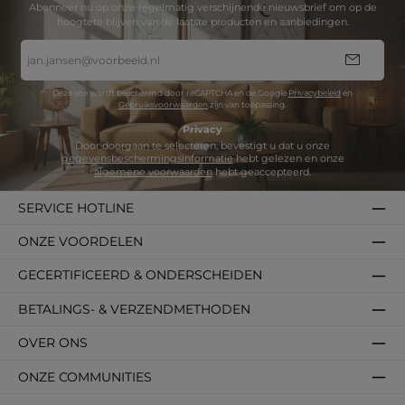
Abonneer nu op onze regelmatig verschijnende nieuwsbrief om op de
hoogtete blijven van de laatste producten en aanbiedingen.
E-
mailadres
*
Deze site wordt beschermd door reCAPTCHA en de Google
Privacybeleid
en
Gebruiksvoorwaarden
zijn van toepassing.
Privacy
Door doorgaan te selecteren, bevestigt u dat u onze
gegevensbeschermingsinformatie
hebt gelezen en onze
algemene voorwaarden
hebt geaccepteerd.
SERVICE HOTLINE
ONZE VOORDELEN
GECERTIFICEERD & ONDERSCHEIDEN
BETALINGS- & VERZENDMETHODEN
OVER ONS
ONZE COMMUNITIES