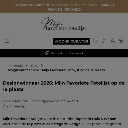
Behind the Frame 🖼️
Bespaar tot 20% met de codes
FRAME10 |
FRAME15 | FRAME20
Je hebt 0 ite
CONFIGURATOR
Gemaakt in Duitsland
Informatie
Blog
Designwinnaar 2026: Mijn Favoriete Fotolijst op de 1e plaats
Designwinnaar 2026: Mijn Favoriete Fotolijst op de
1e plaats
Hami Demirel
·
Laatst bijgewerkt: 27.04.2026
2 min. leestijd
Mijn Favoriete Fotolijst
werd in de studie
„Top Merk Huis & Wonen
2026“
met de
1e plaats in de categorie Design
in het productsegment