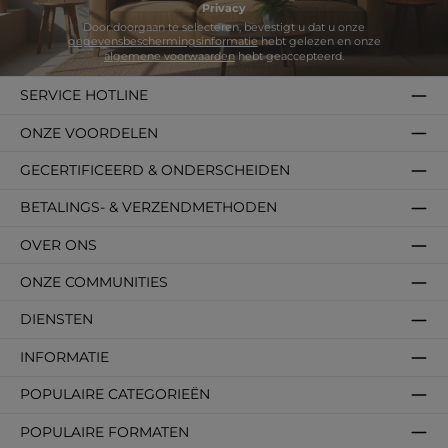
Privacy
Door doorgaan te selecteren, bevestigt u dat u onze
gegevensbeschermingsinformatie
hebt gelezen en onze
algemene voorwaarden
hebt geaccepteerd.
SERVICE HOTLINE
ONZE VOORDELEN
GECERTIFICEERD & ONDERSCHEIDEN
BETALINGS- & VERZENDMETHODEN
OVER ONS
ONZE COMMUNITIES
DIENSTEN
INFORMATIE
POPULAIRE CATEGORIEËN
POPULAIRE FORMATEN