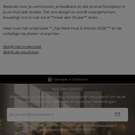
Bedankt voor je vertrouwen, je feedback en dat je onze fotolijsten in
jouw huis laat stralen. Dat ons design zo wordt waargenomen,
bevestigt ons in wat we al **meer dan 30 jaar** doen.
Meer over het onderzoek **„Top Merk Huis & Wonen 2026“** en de
volledige resultaten vind je hier:
Bekijk het onderzoek
Bekijk de resultaten
Gemaakt in Duitsland
NIEUWSBRIEF
Abonneer nu op onze regelmatig verschijnende nieuwsbrief om op de
hoogtete blijven van de laatste producten en aanbiedingen.
E-
mailadres
*
Deze site wordt beschermd door reCAPTCHA en de Google
Privacybeleid
en
Gebruiksvoorwaarden
zijn van toepassing.