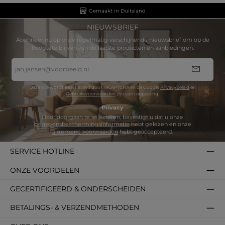
Gemaakt in Duitsland
NIEUWSBRIEF
Abonneer nu op onze regelmatig verschijnende nieuwsbrief om op de
hoogtete blijven van de laatste producten en aanbiedingen.
E-
mailadres
*
Deze site wordt beschermd door reCAPTCHA en de Google
Privacybeleid
en
Gebruiksvoorwaarden
zijn van toepassing.
Privacy
Door doorgaan te selecteren, bevestigt u dat u onze
gegevensbeschermingsinformatie
hebt gelezen en onze
algemene voorwaarden
hebt geaccepteerd.
SERVICE HOTLINE
ONZE VOORDELEN
GECERTIFICEERD & ONDERSCHEIDEN
BETALINGS- & VERZENDMETHODEN