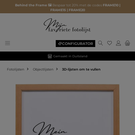
Behind the Frame 🖼️
Bespaar tot 20% met de codes
FRAME10 |
FRAME15 | FRAME20
CONFIGURATOR
Gemaakt in Duitsland
Fotolijsten
Objectlijsten
3D-lijsten om te vullen
Afbeeldingengalerij overslaan