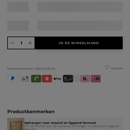
Producthoeveelheid: Voer de gewenste hoeveelheid in of gebruik de knoppen
IN DE WINKELMAND
Merken
Productnummer:
0583,1015,42
PayPal
Vooruitbetaling
Riverty
Satispay
Apple Pay
Creditcard / Betaalpas
Klarna (Achteraf betalen / In 
iDeal IN3
Productkenmerken
Ophanger voor staand en liggend formaat
Om de fotolijst aan de wand op te hangen in staand en liggend
formaat