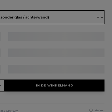
elheid: Voer de gewenste hoeveelheid in of gebruik de knoppen 
IN DE WINKELMAND
Merken
:
2504,0710,17