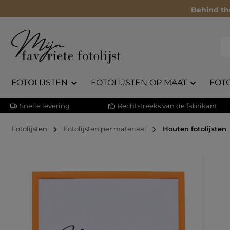
Behind th
FOTOLIJSTEN
FOTOLIJSTEN OP MAAT
FOT
Snelle levering
Rechtstreeks van de fabrikant
Fotolijsten
Fotolijsten per materiaal
Houten fotolijsten
Afbeeldingengalerij overslaan