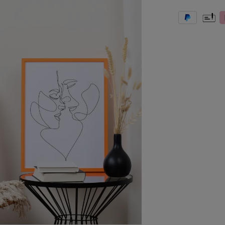
PayPal
Vooruit
K