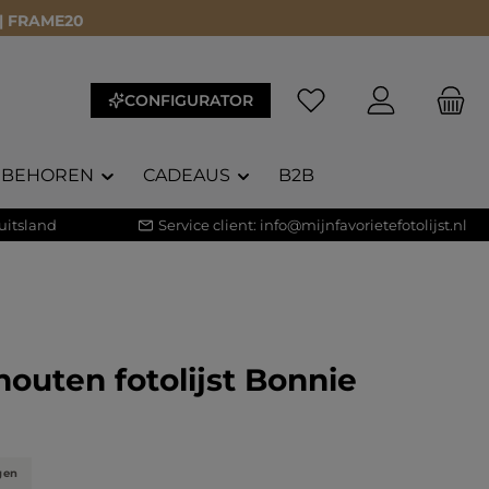
 | FRAME20
CONFIGURATOR
EBEHOREN
CADEAUS
B2B
uitsland
Service client:
info@mijnfavorietefotolijst.nl
outen fotolijst Bonnie
waardering van 5 van 5 sterren
)
gen