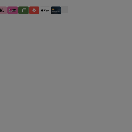
betaling
larna (Achteraf betalen / In delen betalen / Direct betalen)
iDeal IN3
Riverty
Satispay
Apple Pay
Creditcard / Betaalpas