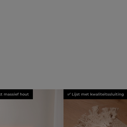
kt massief hout
✅ Lijst met kwaliteitssluiting