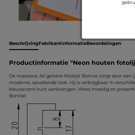
gebru
Beschrijving
Fabrikantinformatie
Beoordelingen
Productinformatie "Neon houten fotolij
De massieve, fel gelakte fotolijst Bonnie zorgt door een
moderne, opvallende look. Hij is verkrijgbaar in verschi
kleuraccent kunt aanbrengen. Wees moedig en presentee
Bonnie!