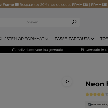
e Frame 🖼️
Bespaar tot 20% met de codes
FRAME10 | FRAME15
OLIJSTEN OP FORMAAT
PASSE-PARTOUTS
TO
Individueel voor jou gemaakt
Gemaakt in D
Neon h
Gemiddelde 
(2
7-9 werkda