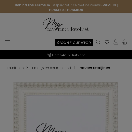
Behind the Frame 🖼️
Bespaar tot 20% met de codes
FRAME10 |
FRAME15 | FRAME20
CONFIGURATOR
Gemaakt in Duitsland
Fotolijsten
Fotolijsten per materiaal
Houten fotolijsten
Afbeeldingengalerij overslaan