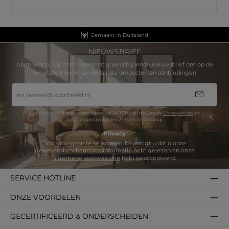
Gemaakt in Duitsland
NIEUWSBRIEF
Abonneer nu op onze regelmatig verschijnende nieuwsbrief om op de
hoogtete blijven van de laatste producten en aanbiedingen.
E-
mailadres
*
Deze site wordt beschermd door reCAPTCHA en de Google
Privacybeleid
en
Gebruiksvoorwaarden
zijn van toepassing.
Privacy
Door doorgaan te selecteren, bevestigt u dat u onze
gegevensbeschermingsinformatie
hebt gelezen en onze
algemene voorwaarden
hebt geaccepteerd.
SERVICE HOTLINE
ONZE VOORDELEN
GECERTIFICEERD & ONDERSCHEIDEN