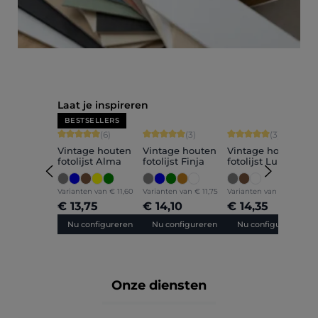
Productgalerij overslaan
Laat je inspireren
BESTSELLERS
Gemiddelde waardering van 5 van 5 sterren
Gemiddelde waardering van 5 van 5 sterr
Gemiddelde waarderin
G
(6)
(3)
(3)
Vintage houten
Vintage houten
Vintage houten
V
fotolijst Alma
fotolijst Finja
fotolijst Luise
f
Varianten van
€ 11,60
Varianten van
€ 11,75
Varianten van
€ 12,05
V
€ 13,75
€ 14,10
€ 14,35
€
Nu configureren
Nu configureren
Nu configureren
Onze diensten