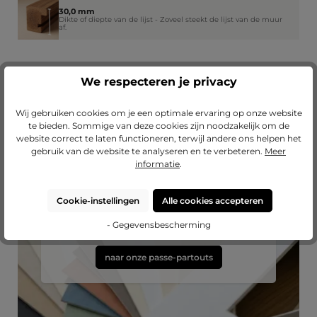
30,0 mm
Dikte of diepte van de lijst - Zoveel steekt de lijst van de muur
af.
We respecteren je privacy
Wij gebruiken cookies om je een optimale ervaring op onze website
te bieden. Sommige van deze cookies zijn noodzakelijk om de
website correct te laten functioneren, terwijl andere ons helpen het
gebruik van de website te analyseren en te verbeteren.
Meer
informatie
.
Passend passe-partout?
Cookie-instellingen
Alle cookies accepteren
Verfraai je lijst met een hoogwaardig passe-
partout van Mijn Favoriete Lijst.
- Gegevensbescherming
naar onze passe-partouts