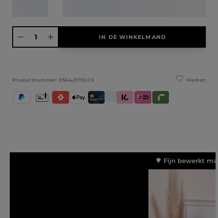
Producthoeveelheid: Voer de gewenste hoeveelheid in of gebruik de knoppen
IN DE WINKELMAND
Merken
Productnummer:
0564,0710,05
PayPal
Vooruitbetaling
Satispay
Apple Pay
Creditcard / Betaalpas
Klarna (Achteraf betalen / In delen 
iDeal IN3
Riverty
🌳 Fijn bewerkt ma