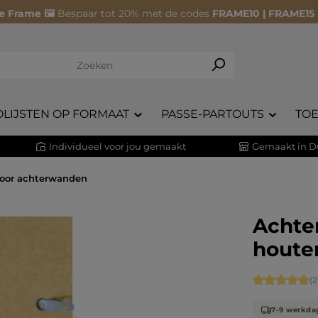
e Frame 🖼️
Bespaar tot 20% met de codes
FRAME10 | FRAME15
OLIJSTEN OP FORMAAT
PASSE-PARTOUTS
TO
Individueel voor jou gemaakt
Gemaakt in D
voor achterwanden
Achte
houten
Gemiddelde 
(2
7-9 werkda