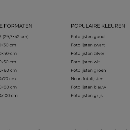
E FORMATEN
POPULAIRE KLEUREN
3 (29,7×42 cm)
Fotolijsten goud
30×30 cm
Fotolijsten zwart
30x40-cm
Fotolijsten zilver
40x50 cm
Fotolijsten wit
40×60 cm
Fotolijsten groen
50x70 cm
Neon fotolijsten
60×80 cm
Fotolijsten blauw
70x100 cm
Fotolijsten grijs