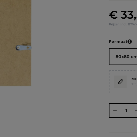
€ 33
Normale prij
Prijzen incl. BTW
Selecteer
Formaat
MI
Zit
Producthoeve