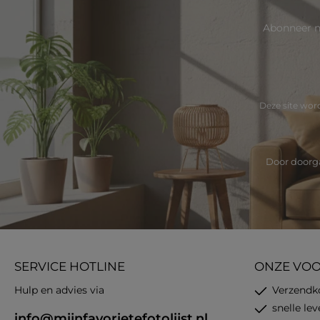
Abonneer n
Deze site wo
Door doorga
SERVICE HOTLINE
ONZE VO
Hulp en advies via
Verzendk
snelle le
info@mijnfavorietefotolijst.nl