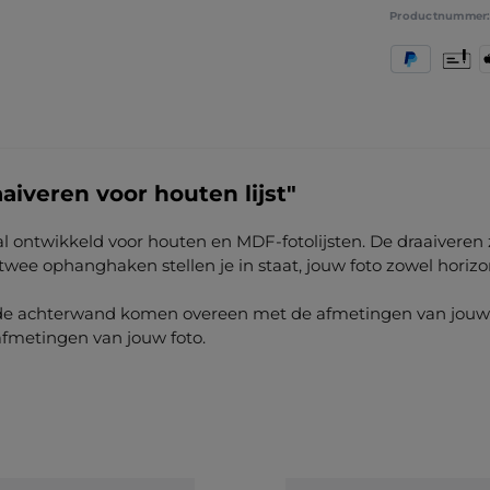
Productnummer
PayPal
Vooruit
A
iveren voor houten lijst"
ntwikkeld voor houten en MDF-fotolijsten. De draaiveren zij
e ophanghaken stellen je in staat, jouw foto zowel horizont
de achterwand komen overeen met de afmetingen van jouw gl
 afmetingen van jouw foto.
(