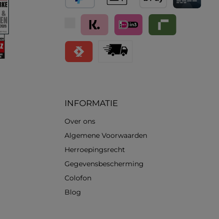
PayPal
Vooruitbetaling
Apple Pay
Creditcard / 
Klarna (Achteraf betalen / In delen betale
iDeal IN3
Riverty
Satispay
Standard
INFORMATIE
Over ons
Algemene Voorwaarden
Herroepingsrecht
Gegevensbescherming
Colofon
Blog