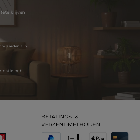
ete blijven
orwaarden
zijn
rmatie
hebt
BETALINGS- &
VERZENDMETHODEN