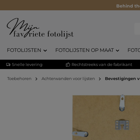
Behind th
FOTOLIJSTEN
FOTOLIJSTEN OP MAAT
FOT
Snelle levering
Rechtstreeks van de fabrikant
Toebehoren
Achterwanden voor lijsten
Bevestigingen 
Afbeeldingengalerij overslaan