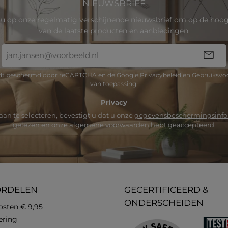
NIEUWSBRIEF
u op onze regelmatig verschijnende nieuwsbrief om op de hoogt
van de laatste producten en aanbiedingen.
E-
mailadres
*
rdt beschermd door reCAPTCHA en de Google
Privacybeleid
en
Gebruiksvo
van toepassing.
Privacy
an te selecteren, bevestigt u dat u onze
gegevensbeschermingsinfo
gelezen en onze
algemene voorwaarden
hebt geaccepteerd.
ORDELEN
GECERTIFICEERD &
ONDERSCHEIDEN
osten € 9,95
vering