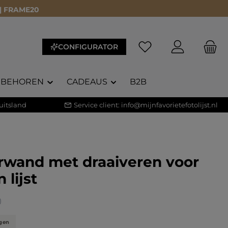
 | FRAME20
CONFIGURATOR
EBEHOREN
CADEAUS
B2B
uitsland
Service client:
info@mijnfavorietefotolijst.nl
rwand met draaiveren voor
 lijst
waardering van 5 van 5 sterren
)
gen