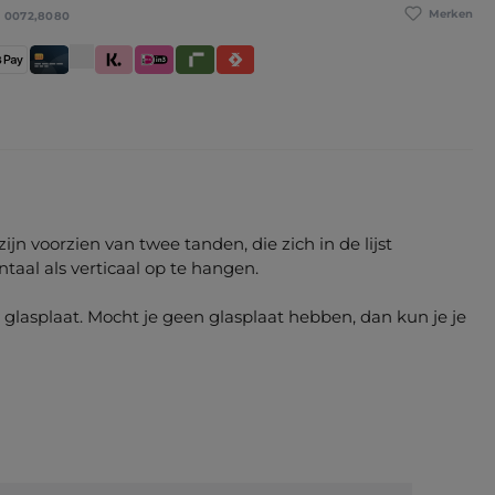
Merken
:
0072,8080
betaling
pple Pay
Creditcard / Betaalpas
Klarna (Achteraf betalen / In delen betalen / Dire
iDeal IN3
Riverty
Satispay
n voorzien van twee tanden, die zich in de lijst
aal als verticaal op te hangen.
asplaat. Mocht je geen glasplaat hebben, dan kun je je
(